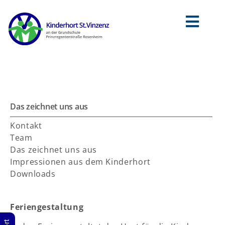
Zum
Inhalt
springen
Toggl
Navig
Sozialdienst
Kinderhort
Das zeichnet uns aus
Jugendtreff
Kontakt
Team
Kontakt zum Verein
Das zeichnet uns aus
Impressionen aus dem Kinderhort
Impressum
Downloads
Datenschutz
Feriengestaltung