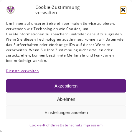
Cookie-Zustimmung
Eine Herzensangelegenheit ist das kostenfreie
verwalten
Nutzen unserer vielfältigen Umgebung. Die
Kinder sollen diese Erfahrungen mit nach Hause
Um Ihnen auf unserer Seite ein optimalen Service zu bieten,
tragen, damit alle Familien Zugang bekommen
verwenden wir Technologien wie Cookies, um
können.
Geräteinformationen zu speichern und/oder darauf zuzugreifen.
Wenn Sie diesen Technologien zustimmen, können wir Daten wie
das Surfverhalten oder eindeutige IDs auf dieser Website
verarbeiten. Wenn Sie Ihre Zustimmung nicht erteilen oder
zurückziehen, können bestimmte Merkmale und Funktionen
beeinträchtigt werden.
Dienste verwalten
Akzeptieren
Ablehnen
Einstellungen ansehen
Cookie-Richtlinie
Datenschutz
Impressum