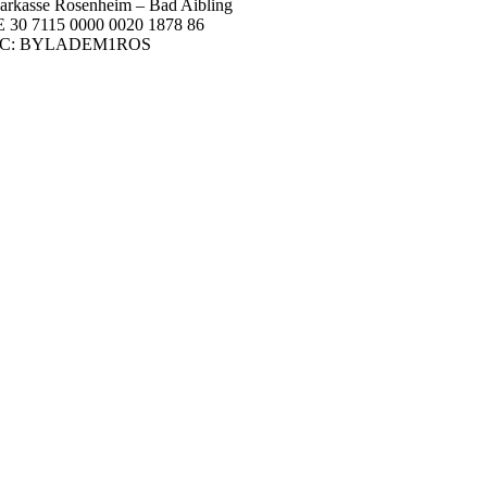
arkasse Rosenheim – Bad Aibling
 30 7115 0000 0020 1878 86
IC: BYLADEM1ROS