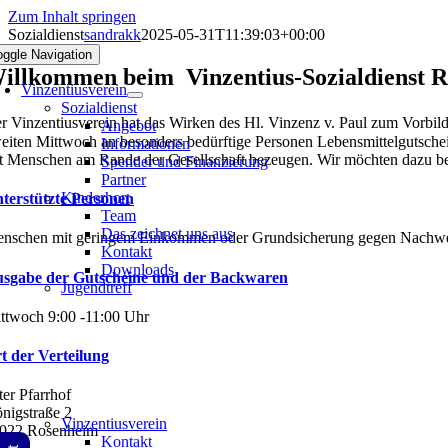
Zum Inhalt springen
Sozialdienst
sandrakk
2025-05-31T11:39:03+00:00
oggle Navigation
illkommen beim Vinzentius-Sozialdienst R
Vinzentiusverein
Sozialdienst
r Vinzentiusverein hat das Wirken des Hl. Vinzenz v. Paul zum Vorbil
Angebot
eiten Mittwoch an besonders bedürftige Personen Lebensmittelgutsche
Informationen
t Menschen am Rande der Gesellschaft bezeugen. Wir möchten dazu betr
Spender und Finanzierung
Partner
Kinderhort
terstützte Personen
Team
Das zeichnet uns aus
nschen mit geringem Einkommen oder Grundsicherung gegen Nachwe
Kontakt
Downloads
sgabe der Gutscheine und der Backwaren
Jugendtreff
ttwoch 9:00 -11:00 Uhr
t der Verteilung
ter Pfarrhof
nigstraße 2
Vinzentiusverein
022 Rosenheim
Kontakt