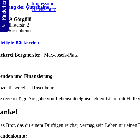
✎ Kinderhort
Impressum
nlösung der Gutscheine
Datenschutz
DEKA Görgülü
pferlingerstr. 2
022 Rosenheim
teiligte Bäckereien
ckerei Bergmeister |
Max-Josefs-Platz
enden und Finanzierung
nzentiusverein Rosenheim
e regelmäßige Ausgabe von Lebensmittelgutscheinen ist nur mit Hilfe
anke!
as Brot, das du einem Dürftigen reichst, vermag sein Leben nur einen T
endenkonto: